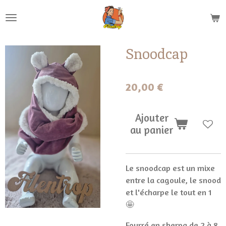
Passer
au
contenu
principal
Snoodcap
20,00 €
Ajouter
au panier
Le snoodcap est un mixe
entre la cagoule, le snood
et l'écharpe le tout en 1
🤩
Fourré en sherpa de 2 à 8