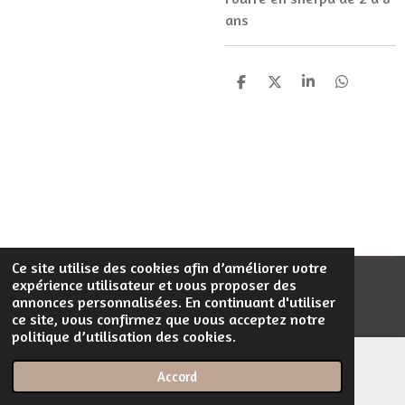
ans
P
P
P
P
a
a
a
a
r
r
r
r
t
t
t
t
a
a
a
a
g
g
g
g
e
e
e
e
r
r
r
r
Ce site utilise des cookies afin d’améliorer votre
expérience utilisateur et vous proposer des
© 2023 - 2026 Filentrop
annonces personnalisées. En continuant d'utiliser
Propulsé par
Webador
ce site, vous confirmez que vous acceptez notre
politique d’utilisation des cookies.
Accord
E-mail
Téléphone
Carte