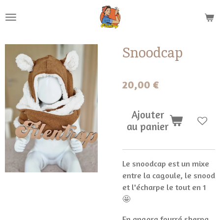
Passer
au
contenu
principal
Snoodcap
20,00 €
Ajouter
au panier
Le snoodcap est un mixe
entre la cagoule, le snood
et l'écharpe le tout en 1
🤩
En angora fourré sherpa