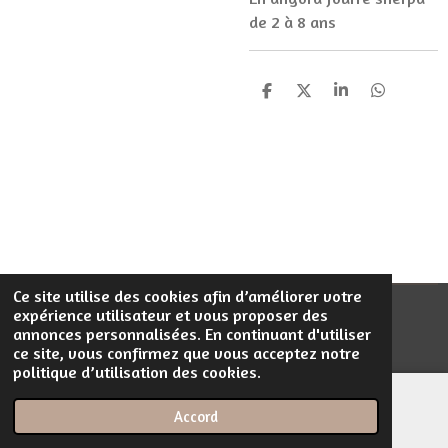
de 2 à 8 ans
P
P
P
P
a
a
a
a
r
r
r
r
t
t
t
t
a
a
a
a
g
g
g
g
e
e
e
e
r
r
r
r
Ce site utilise des cookies afin d’améliorer votre
expérience utilisateur et vous proposer des
© 2023 - 2026 Filentrop
annonces personnalisées. En continuant d'utiliser
Propulsé par
Webador
ce site, vous confirmez que vous acceptez notre
politique d’utilisation des cookies.
Accord
E-mail
Téléphone
Carte