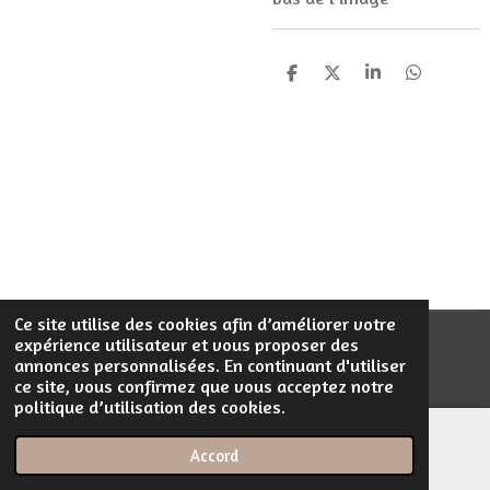
P
P
P
P
a
a
a
a
r
r
r
r
t
t
t
t
a
a
a
a
g
g
g
g
e
e
e
e
r
r
r
r
Ce site utilise des cookies afin d’améliorer votre
expérience utilisateur et vous proposer des
© 2023 - 2026 Filentrop
annonces personnalisées. En continuant d'utiliser
Propulsé par
Webador
ce site, vous confirmez que vous acceptez notre
politique d’utilisation des cookies.
Accord
E-mail
Téléphone
Carte