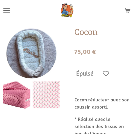
Passer
au
contenu
principal
Cocon
75,00 €
Épuisé
Cocon réducteur avec son
coussin assorti.
* Réalisé avec la
sélection des tissus en
bas de l'image