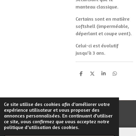
manteau classique.
Certains sont en matière
softshell (imperméable,
déperlant et coupe vent).
Celui-ci est évolutif
jusqu'à 3 ans.
P
P
P
P
a
a
a
a
r
r
r
r
t
t
t
t
a
a
a
a
g
g
g
g
Ce site utilise des cookies afin d’améliorer votre
e
e
e
e
expérience utilisateur et vous proposer des
© 2023 - 2026 Filentrop
r
r
r
r
annonces personnalisées. En continuant d'utiliser
Propulsé par
Webador
ce site, vous confirmez que vous acceptez notre
politique d’utilisation des cookies.