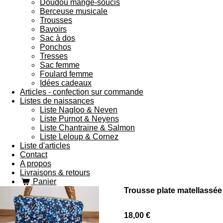
Doudou mange-soucis
Berceuse musicale
Trousses
Bavoirs
Sac à dos
Ponchos
Tresses
Sac femme
Foulard femme
Idées cadeaux
Articles - confection sur commande
Listes de naissances
Liste Nagloo & Neven
Liste Purnot & Neyens
Liste Chantraine & Salmon
Liste Leloup & Cornez
Liste d'articles
Contact
A propos
Livraisons & retours
Panier
Trousse plate matellassée
18,00 €