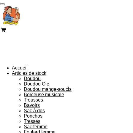
Passer
au
contenu
principal
Accueil
Articles de stock
Doudou
Doudou Oie
Doudou mange-soucis
Berceuse musicale
Trousses
Bavoirs
Sac à dos
Ponchos
Tresses
Sac femme
Foulard femme