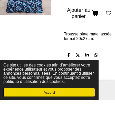
Ajouter au
panier
Trousse plate matellassée
format 20x27cm.
P
P
P
P
a
a
a
a
r
r
r
r
Ce site utilise des cookies afin d’améliorer votre
t
t
t
t
expérience utilisateur et vous proposer des
a
a
a
a
annonces personnalisées. En continuant d'utiliser
© 2023 - 2026 Filentrop
g
g
g
g
ce site, vous confirmez que vous acceptez notre
Propulsé par
Webador
e
e
e
e
politique d’utilisation des cookies.
r
r
r
r
Accord
E-mail
Téléphone
Carte