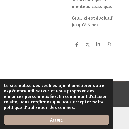
manteau classique.
Celui-ci est évolutif
jusqu'à 5 ans.
P
P
P
P
a
a
a
a
r
r
r
r
t
t
t
t
a
a
a
a
g
g
g
g
e
e
e
e
r
r
r
r
Ce site utilise des cookies afin d’améliorer votre
expérience utilisateur et vous proposer des
© 2023 - 2026 Filentrop
annonces personnalisées. En continuant d'utiliser
Propulsé par
Webador
ce site, vous confirmez que vous acceptez notre
politique d’utilisation des cookies.
Accord
E-mail
Téléphone
Carte