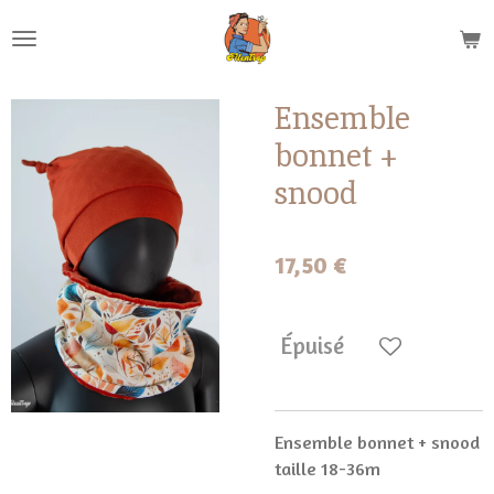
Passer
au
contenu
principal
Ensemble
bonnet +
snood
17,50 €
Épuisé
Ensemble bonnet + snood
taille 18-36m