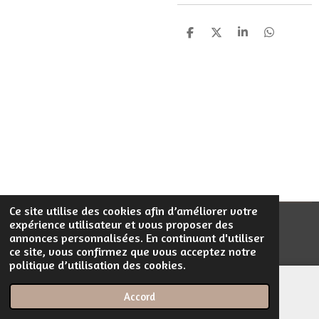
P
P
P
P
a
a
a
a
r
r
r
r
t
t
t
t
a
a
a
a
g
g
g
g
e
e
e
e
r
r
r
r
Ce site utilise des cookies afin d’améliorer votre
expérience utilisateur et vous proposer des
© 2023 - 2026 Filentrop
annonces personnalisées. En continuant d'utiliser
Propulsé par
Webador
ce site, vous confirmez que vous acceptez notre
politique d’utilisation des cookies.
Accord
E-mail
Téléphone
Carte