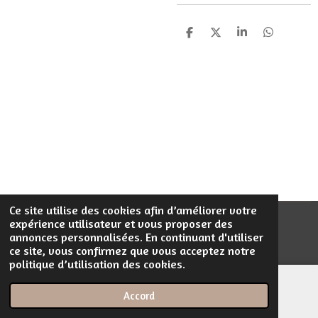
P
P
P
P
a
a
a
a
r
r
r
r
t
t
t
t
a
a
a
a
g
g
g
g
e
e
e
e
r
r
r
r
Ce site utilise des cookies afin d’améliorer votre
expérience utilisateur et vous proposer des
© 2023 - 2026 Filentrop
annonces personnalisées. En continuant d'utiliser
Propulsé par
Webador
ce site, vous confirmez que vous acceptez notre
politique d’utilisation des cookies.
Accord
E-mail
Téléphone
Carte