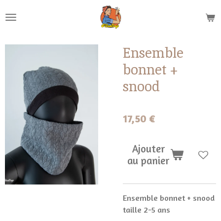
Passer
au
contenu
principal
Ensemble
bonnet +
snood
17,50 €
Ajouter
au panier
Ensemble bonnet + snood
taille 2-5 ans