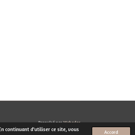
Propulsé par
Webador
n continuant d'utiliser ce site, vous
Accord