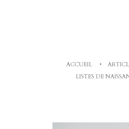
Passer
au
contenu
principal
ACCUEIL
ARTIC
LISTES DE NAISS