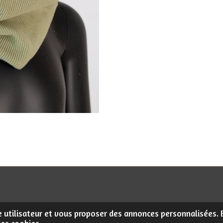
a
a
a
g
g
g
e
e
e
r
r
r
ce utilisateur et vous proposer des annonces personnalisées. E