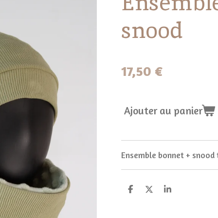
Ensemble
snood
17,50 €
Ajouter au panier
Ensemble bonnet + snood t
P
P
P
a
a
a
r
r
r
t
t
t