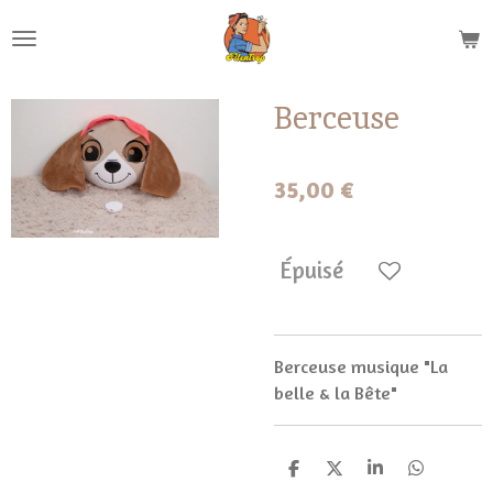
Passer
au
contenu
principal
Berceuse
35,00 €
Épuisé
Berceuse musique "La
belle & la Bête"
P
P
P
P