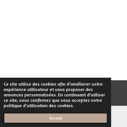
a
a
a
a
r
r
r
r
t
t
t
t
a
a
a
a
g
g
g
g
e
e
e
e
r
r
r
r
Ce site utilise des cookies afin d’améliorer votre
expérience utilisateur et vous proposer des
© 2023 - 2026 Filentrop
annonces personnalisées. En continuant d'utiliser
Propulsé par
Webador
ce site, vous confirmez que vous acceptez notre
politique d’utilisation des cookies.
Accord
E-mail
Téléphone
Carte