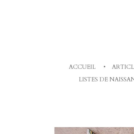
Passer
au
contenu
principal
ACCUEIL
ARTIC
LISTES DE NAISS