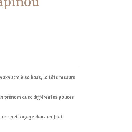
apinou
40x40cm à sa base, la tête mesure
 un prénom avec différentes polices
oir - nettoyage dans un filet