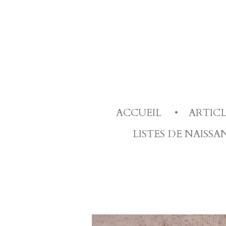
Passer
au
contenu
principal
ACCUEIL
ARTIC
LISTES DE NAISS