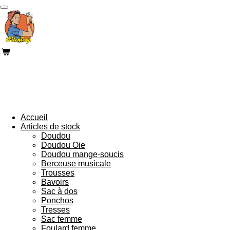
Passer
au
contenu
principal
Accueil
Articles de stock
Doudou
Doudou Oie
Doudou mange-soucis
Berceuse musicale
Trousses
Bavoirs
Sac à dos
Ponchos
Tresses
Sac femme
Foulard femme