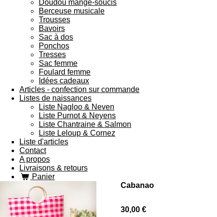
Doudou mange-soucis
Berceuse musicale
Trousses
Bavoirs
Sac à dos
Ponchos
Tresses
Sac femme
Foulard femme
Idées cadeaux
Articles - confection sur commande
Listes de naissances
Liste Nagloo & Neven
Liste Purnot & Neyens
Liste Chantraine & Salmon
Liste Leloup & Cornez
Liste d'articles
Contact
A propos
Livraisons & retours
Panier
Cabanao
30,00 €