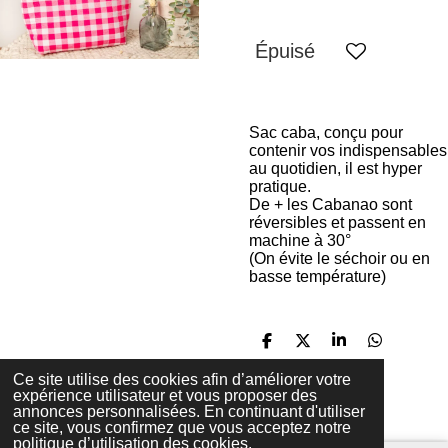
Épuisé
Sac caba, conçu pour
contenir vos indispensables
au quotidien, il est hyper
pratique.
De + les Cabanao sont
réversibles et passent en
machine à 30°
(On évite le séchoir ou en
basse température)
P
P
P
P
a
a
a
a
r
r
r
r
Ce site utilise des cookies afin d’améliorer votre
t
t
t
t
expérience utilisateur et vous proposer des
a
a
a
a
annonces personnalisées. En continuant d'utiliser
© 2023 - 2026 Filentrop
g
g
g
g
ce site, vous confirmez que vous acceptez notre
Propulsé par
Webador
e
e
e
e
politique d’utilisation des cookies.