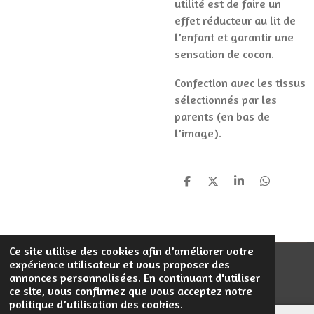
utilité est de faire un
effet réducteur au lit de
l’enfant et garantir une
sensation de cocon.
Confection avec les tissus
sélectionnés par les
parents (en bas de
l’image).
P
P
P
P
a
a
a
a
r
r
r
r
t
t
t
t
a
a
a
a
g
g
g
g
Ce site utilise des cookies afin d’améliorer votre
e
e
e
e
expérience utilisateur et vous proposer des
© 2023 - 2026 Filentrop
r
r
r
r
annonces personnalisées. En continuant d'utiliser
Propulsé par
Webador
ce site, vous confirmez que vous acceptez notre
politique d’utilisation des cookies.