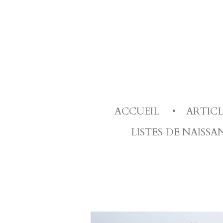
Passer
au
contenu
principal
ACCUEIL
ARTIC
LISTES DE NAISS