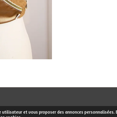
r
r
r
ce utilisateur et vous proposer des annonces personnalisées. E