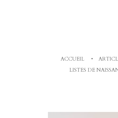
Passer
au
contenu
principal
ACCUEIL
ARTIC
LISTES DE NAISS