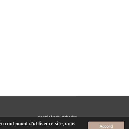
Propulsé par
Webador
n continuant d'utiliser ce site, vous
Accord