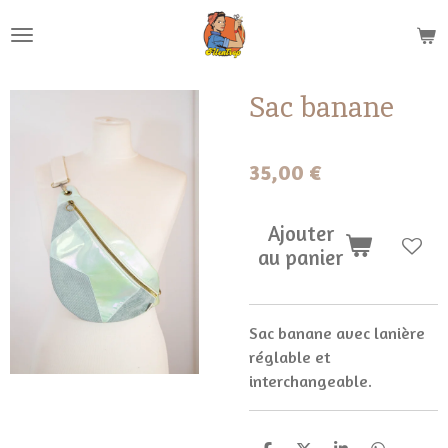
Passer
au
contenu
principal
Sac banane
35,00 €
Ajouter
au panier
Sac banane avec lanière
réglable et
interchangeable.