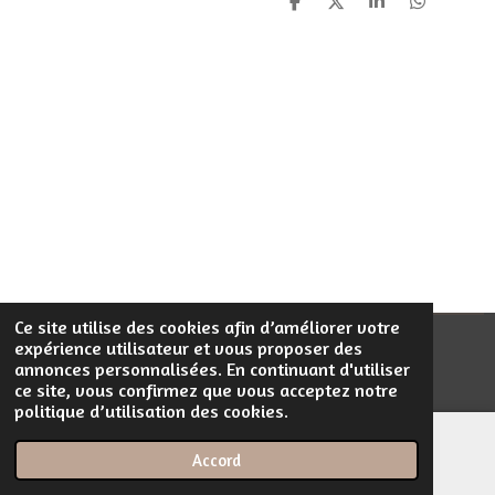
P
P
P
P
a
a
a
a
r
r
r
r
t
t
t
t
a
a
a
a
g
g
g
g
e
e
e
e
r
r
r
r
Ce site utilise des cookies afin d’améliorer votre
expérience utilisateur et vous proposer des
© 2023 - 2026 Filentrop
annonces personnalisées. En continuant d'utiliser
Propulsé par
Webador
ce site, vous confirmez que vous acceptez notre
politique d’utilisation des cookies.
Accord
E-mail
Téléphone
Carte