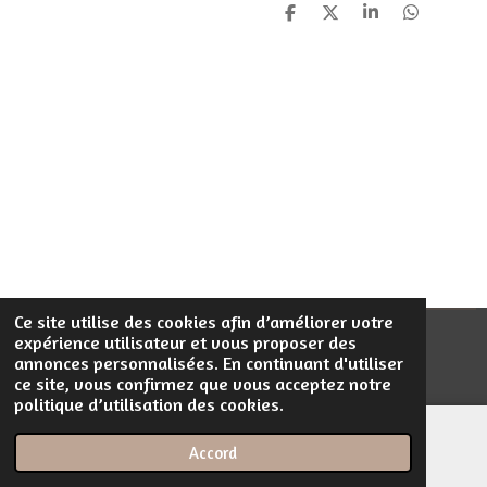
P
P
P
P
a
a
a
a
r
r
r
r
t
t
t
t
a
a
a
a
g
g
g
g
e
e
e
e
r
r
r
r
Ce site utilise des cookies afin d’améliorer votre
expérience utilisateur et vous proposer des
© 2023 - 2026 Filentrop
annonces personnalisées. En continuant d'utiliser
Propulsé par
Webador
ce site, vous confirmez que vous acceptez notre
politique d’utilisation des cookies.
Accord
E-mail
Téléphone
Carte