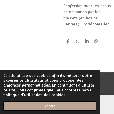
Confection avec les tissus
sélectionnés par les
parents (en bas de
l’image). Brodé "Maëlle"
P
P
P
P
a
a
a
a
r
r
r
r
t
t
t
t
a
a
a
a
g
g
g
g
e
e
e
e
r
r
r
r
Ce site utilise des cookies afin d’améliorer votre
expérience utilisateur et vous proposer des
© 2023 - 2026 Filentrop
annonces personnalisées. En continuant d'utiliser
Propulsé par
Webador
ce site, vous confirmez que vous acceptez notre
politique d’utilisation des cookies.
Accord
E-mail
Téléphone
Carte