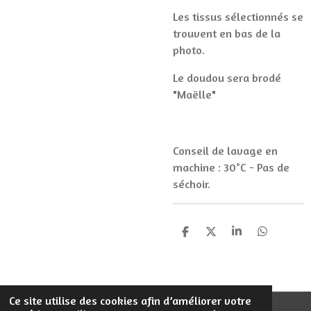
Les tissus sélectionnés se
trouvent en bas de la
photo.
Le doudou sera brodé
"Maëlle"
Conseil de lavage en
machine : 30°C - Pas de
séchoir.
P
P
P
P
a
a
a
a
r
r
r
r
t
t
t
t
a
a
a
a
g
g
g
g
Ce site utilise des cookies afin d’améliorer votre
e
e
e
e