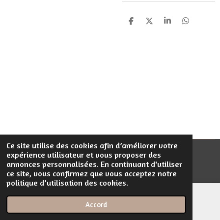
P
P
P
P
a
a
a
a
r
r
r
r
t
t
t
t
a
a
a
a
g
g
g
g
e
e
e
e
r
r
r
r
Ce site utilise des cookies afin d’améliorer votre
expérience utilisateur et vous proposer des
© 2023 - 2026 Filentrop
annonces personnalisées. En continuant d'utiliser
Propulsé par
Webador
ce site, vous confirmez que vous acceptez notre
politique d’utilisation des cookies.
Accord
E-mail
Téléphone
Carte