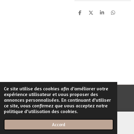
P
P
P
P
a
a
a
a
r
r
r
r
t
t
t
t
a
a
a
a
g
g
g
g
e
e
e
e
r
r
r
r
Ce site utilise des cookies afin d’améliorer votre
expérience utilisateur et vous proposer des
© 2023 - 2026 Filentrop
annonces personnalisées. En continuant d'utiliser
Propulsé par
Webador
ce site, vous confirmez que vous acceptez notre
politique d’utilisation des cookies.
Accord
E-mail
Téléphone
Carte