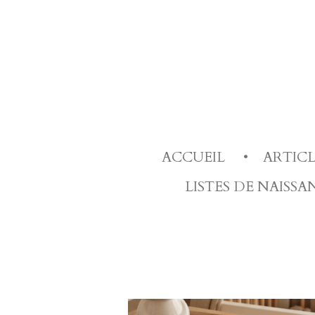
Passer
au
contenu
principal
ACCUEIL
ARTIC
LISTES DE NAISS