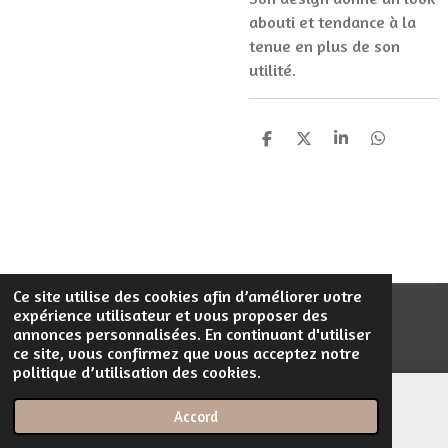
abouti et tendance à la
tenue en plus de son
utilité.
P
P
P
P
a
a
a
a
r
r
r
r
t
t
t
t
a
a
a
a
g
g
g
g
e
e
e
e
r
r
r
r
Ce site utilise des cookies afin d’améliorer votre
expérience utilisateur et vous proposer des
© 2023 - 2026 Filentrop
annonces personnalisées. En continuant d'utiliser
Propulsé par
Webador
ce site, vous confirmez que vous acceptez notre
politique d’utilisation des cookies.
Accord
E-mail
Téléphone
Carte