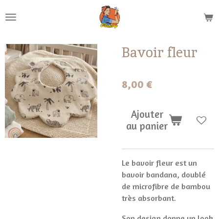
Passer
au
contenu
principal
Bavoir fleur
8,00 €
Ajouter
au panier
Le bavoir fleur est un
bavoir bandana, doublé
de microfibre de bambou
très absorbant.
Son design donne un look