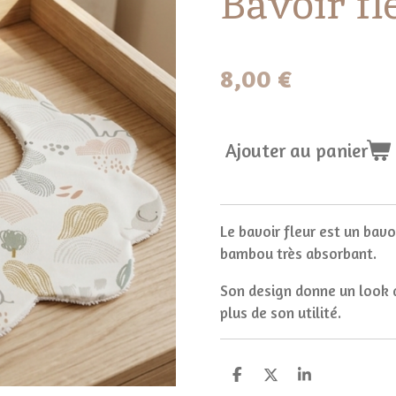
Bavoir fl
8,00 €
Ajouter au panier
Le bavoir fleur est un bav
bambou très absorbant.
Son design donne un look a
plus de son utilité.
P
P
P