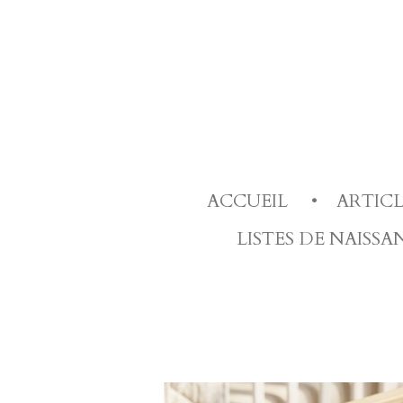
Passer
au
contenu
principal
ACCUEIL
ARTIC
LISTES DE NAISS