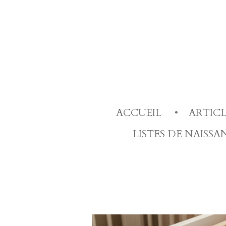
Passer
au
contenu
principal
ACCUEIL
ARTIC
LISTES DE NAISS