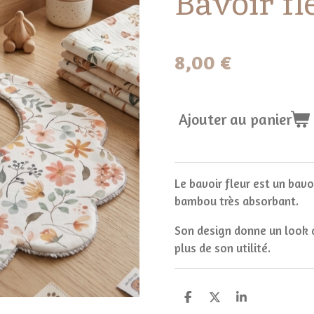
Bavoir fl
8,00 €
Ajouter au panier
Le bavoir fleur est un bav
bambou très absorbant.
Son design donne un look a
plus de son utilité.
P
P
P