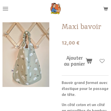
Passer
au
contenu
principal
Maxi bavoir
12,00 €
Ajouter
au panier
Bavoir grand format avec
élastique pour le passage
de tête.
Un côté coton et un côté
en microfibre de bambou