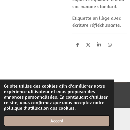
sac banane standard.
Etiquette en liège avec
écriture réfléchissante.
P
P
P
P
a
a
a
a
r
r
r
r
t
t
t
t
a
a
a
a
g
g
g
g
e
e
e
e
r
r
r
r
Ce site utilise des cookies afin d’améliorer votre
expérience utilisateur et vous proposer des
© 2023 - 2026 Filentrop
annonces personnalisées. En continuant d'utiliser
Propulsé par
Webador
ce site, vous confirmez que vous acceptez notre
politique d’utilisation des cookies.
Accord
E-mail
Téléphone
Carte