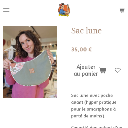
Passer
au
contenu
principal
Sac lune
35,00 €
Ajouter
au panier
Sac lune avec poche
avant (hyper pratique
pour le smartphone à
porté de mains).
Capacité équivalent d’un