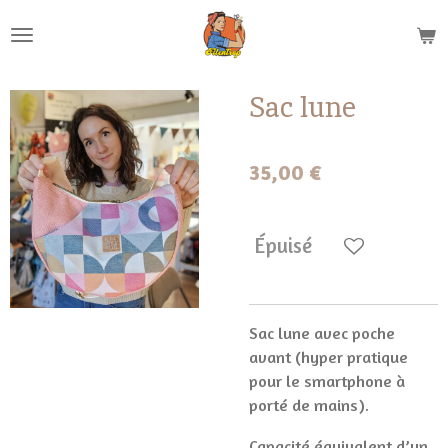
Passer
au
contenu
principal
Sac lune
35,00 €
Épuisé
Sac lune avec poche
avant (hyper pratique
pour le smartphone à
porté de mains).
Capacité équivalent d’un