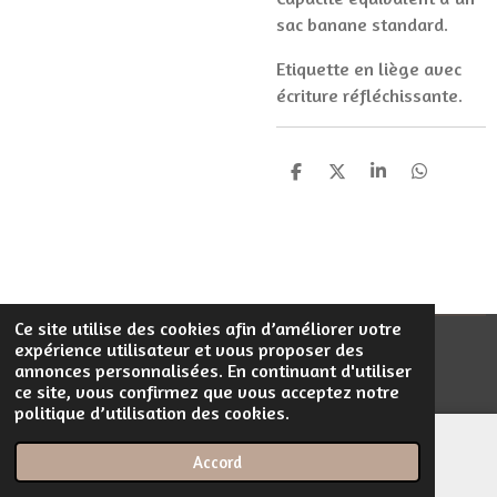
sac banane standard.
Etiquette en liège avec
écriture réfléchissante.
P
P
P
P
a
a
a
a
r
r
r
r
t
t
t
t
a
a
a
a
g
g
g
g
e
e
e
e
r
r
r
r
Ce site utilise des cookies afin d’améliorer votre
expérience utilisateur et vous proposer des
© 2023 - 2026 Filentrop
annonces personnalisées. En continuant d'utiliser
Propulsé par
Webador
ce site, vous confirmez que vous acceptez notre
politique d’utilisation des cookies.
Accord
E-mail
Téléphone
Carte