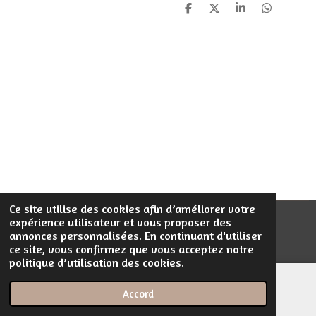
P
P
P
P
a
a
a
a
r
r
r
r
t
t
t
t
a
a
a
a
g
g
g
g
e
e
e
e
r
r
r
r
Ce site utilise des cookies afin d’améliorer votre
expérience utilisateur et vous proposer des
© 2023 - 2026 Filentrop
annonces personnalisées. En continuant d'utiliser
Propulsé par
Webador
ce site, vous confirmez que vous acceptez notre
politique d’utilisation des cookies.
Accord
E-mail
Téléphone
Carte