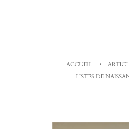
Passer
au
contenu
principal
ACCUEIL
ARTIC
LISTES DE NAISS