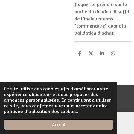
floquer le prénom sur la
poche du doudou. Il suffit
de l’indiquer dans
"commentaire" avant la
validation d’achat.
P
P
P
P
a
a
a
a
r
r
r
r
t
t
t
t
a
a
a
a
g
g
g
g
e
e
e
e
Ce site utilise des cookies afin d’améliorer votre
r
r
r
r
expérience utilisateur et vous proposer des
© 2023 - 2026 Filentrop
annonces personnalisées. En continuant d'utiliser
Propulsé par
Webador
ce site, vous confirmez que vous acceptez notre
politique d’utilisation des cookies.
Accord
E-mail
Téléphone
Carte