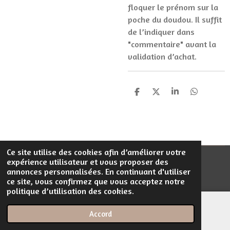
floquer le prénom sur la
poche du doudou. Il suffit
de l’indiquer dans
"commentaire" avant la
validation d’achat.
P
P
P
P
a
a
a
a
r
r
r
r
t
t
t
t
a
a
a
a
g
g
g
g
e
e
e
e
Ce site utilise des cookies afin d’améliorer votre
r
r
r
r
expérience utilisateur et vous proposer des
© 2023 - 2026 Filentrop
annonces personnalisées. En continuant d'utiliser
Propulsé par
Webador
ce site, vous confirmez que vous acceptez notre
politique d’utilisation des cookies.
Accord
E-mail
Téléphone
Carte