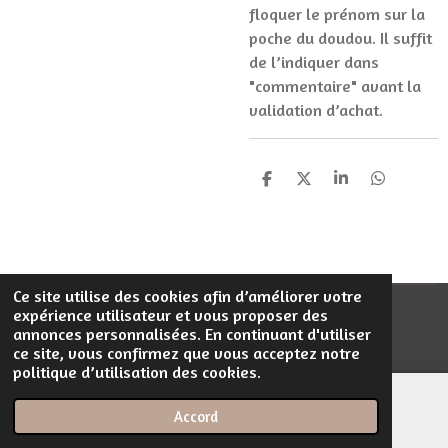
floquer le prénom sur la
poche du doudou. Il suffit
de l’indiquer dans
"commentaire" avant la
validation d’achat.
P
P
P
P
a
a
a
a
r
r
r
r
t
t
t
t
a
a
a
a
g
g
g
g
e
e
e
e
Ce site utilise des cookies afin d’améliorer votre
r
r
r
r
expérience utilisateur et vous proposer des
© 2023 - 2026 Filentrop
annonces personnalisées. En continuant d'utiliser
Propulsé par
Webador
ce site, vous confirmez que vous acceptez notre
politique d’utilisation des cookies.
Accord
E-mail
Téléphone
Carte