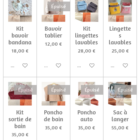
Épuisé
Kit
Bavoir
Kit
Lingette
bavoir
tablier
lingettes
s
bandana
lavables
lavables
12,00 €
18,00 €
28,00 €
25,00 €
Ajouter au panier
Épuisé
Ajouter au panier
Ajouter au p
Épuisé
Épuisé
Épuisé
Épuisé
Kit
Poncho
Poncho
Sac à
sortie de
de bain
auto
langer
bain
35,00 €
35,00 €
55,00 €
35,00 €