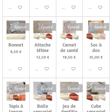
Épuisé
Épuisé
Épuisé
Épuisé
Épuisé
Épuisé
Épuisé
Épuisé
Bonnet
Attache
Carnet
Sac à
tétine
de santé
dos
8,50 €
12,50 €
18,50 €
35,00 €
Épuisé
Épuisé
Épuisé
Épuisé
Épuisé
Épuisé
Épuisé
Épuisé
Tapis à
Balle
Jeu de
Cube
langer
sensoriel
dentitio
sensoriel