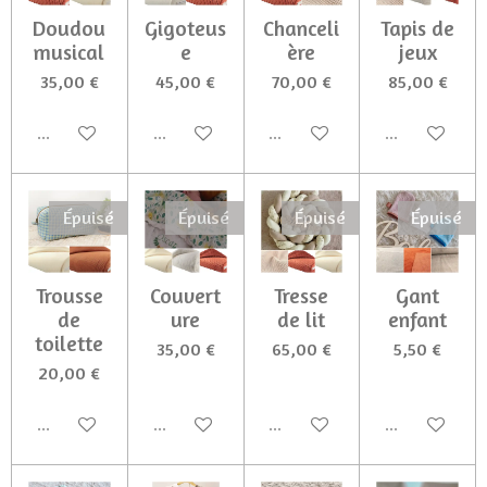
Doudou
Gigoteus
Chanceli
Tapis de
musical
e
ère
jeux
35,00 €
45,00 €
70,00 €
85,00 €
Épuisé
Épuisé
Épuisé
Épuisé
Épuisé
Épuisé
Épuisé
Épuisé
Trousse
Couvert
Tresse
Gant
de
ure
de lit
enfant
toilette
35,00 €
65,00 €
5,50 €
20,00 €
Épuisé
Épuisé
Épuisé
Épuisé